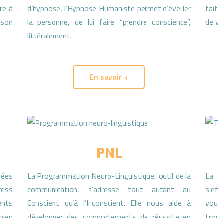
ère à
d’hypnose, l’Hypnose Humaniste permet d’éveiller
fai
 son
la personne, de lui faire “prendre conscience”,
de 
littéralement.
En savoir +
PNL
sées
La Programmation Neuro-Linguistique, outil de la
La 
ress
communication, s’adresse tout autant au
s’e
ents
Conscient qu’à l’Inconscient. Elle nous aide à
vou
bien
développer des comportements de réussite en
tro