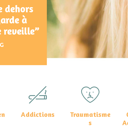
ui
 la
out”
en
Addictions
Traumatisme
s
A