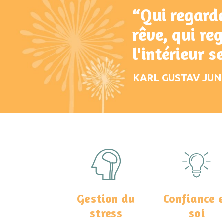
“Lorsque vous l
ouvrez la porte,
magie est part
OLIVIER LOCKERT
Gestion du
Confiance 
stress
soi