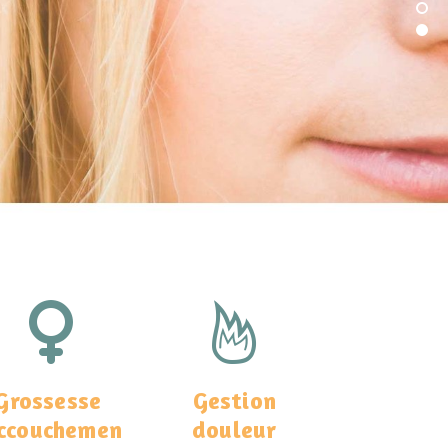
Grossesse
Gestion
ccouchemen
douleur